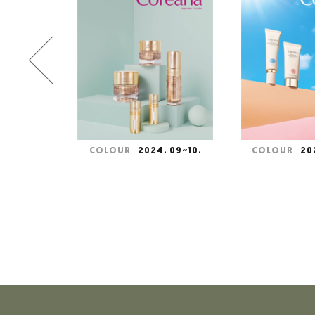
. 11~12.
COLOUR
2024. 09~10.
COLOUR
20