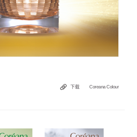
下载
Coreana Colour