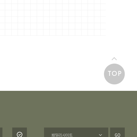
TOP
GO