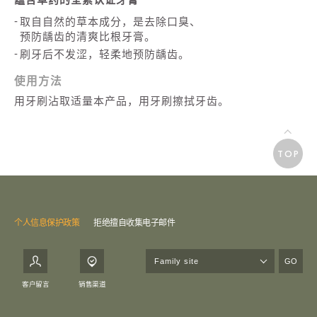
取自自然的草本成分，是去除口臭、
预防龋齿的清爽比根牙膏。
刷牙后不发涩，轻柔地预防龋齿。
使用方法
用牙刷沾取适量本产品，用牙刷擦拭牙齿。
TOP
个人信息保护政策
拒绝擅自收集电子邮件
GO
客户留言
销售渠道